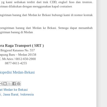
yg kami sediakan terdiri dari truk CDD, engkel fuso dan tronton.
iriman dilakukan dengan menggunakan kapal container.
ngiriman barang dari Medan ke Bekasi hubungi kami di nomor kontak
si pengiriman barang dari Medan ke Bekasi. Semoga dapat menambah
ngiriman barang di Medan
ra Raga Transport ( SRT )
. Brigjend Katamso No. 557
mpung Baru – Medan 20158
C. Mr Aries / 0812-650-2900
0877-6611-4255
kspedisi Medan-Bekasi
ari Medan ke Bekasi
i, Jawa Barat, Indonesia