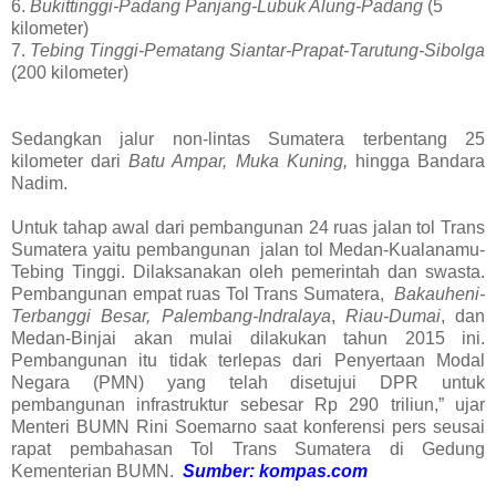
6.
Bukittinggi-Padang Panjang-Lubuk Alung-Padang
(5
kilometer)
7.
Tebing Tinggi-Pematang Siantar-Prapat-Tarutung-Sibolga
(200 kilometer)
Sedangkan jalur non-lintas Sumatera terbentang 25
kilometer dari
Batu Ampar, Muka Kuning,
hingga Bandara
Nadim.
Untuk tahap awal dari pembangunan 24 ruas jalan tol Trans
Sumatera yaitu pembangunan
jalan tol Medan-Kualanamu-
Tebing Tinggi. Dilaksanakan oleh pemerintah dan swasta.
Pembangunan empat ruas Tol Trans Sumatera,
Bakauheni-
Terbanggi Besar, Palembang-Indralaya
,
Riau-Dumai
, dan
Medan-Binjai akan mulai dilakukan tahun 2015 ini.
Pembangunan itu tidak terlepas dari Penyertaan Modal
Negara (PMN) yang telah disetujui DPR untuk
pembangunan infrastruktur sebesar Rp 290 triliun,” ujar
Menteri BUMN Rini Soemarno saat konferensi pers seusai
rapat pembahasan Tol Trans Sumatera di Gedung
Kementerian BUMN.
Sumber: kompas.com